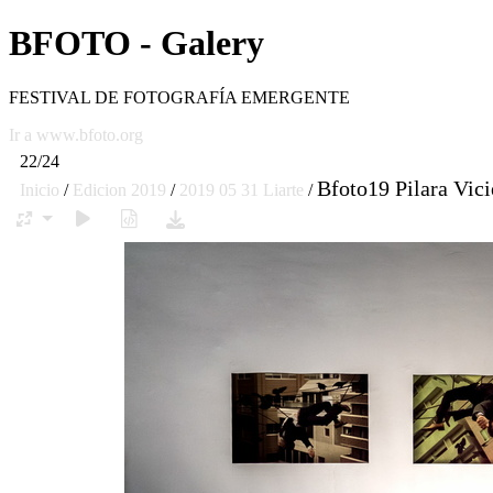
BFOTO - Galery
FESTIVAL DE FOTOGRAFÍA EMERGENTE
Ir a www.bfoto.org
22/24
Bfoto19 Pilara Vi
Inicio
/
Edicion 2019
/
2019 05 31 Liarte
/