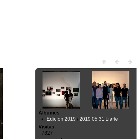
Álbumes
Edicion 2019
/
2019 05 31 Liarte
Visitas
7827