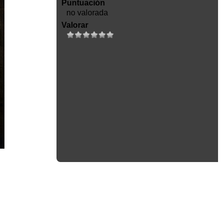
Puntuación
no valorada
Valorar