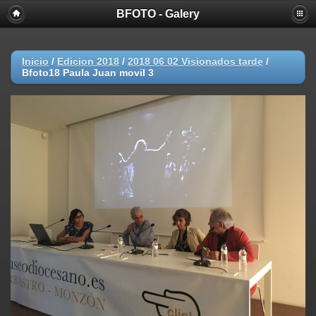
BFOTO - Galery
Inicio
/
Edicion 2018
/
2018 06 02 Visionados tarde
/
Bfoto18 Paula Juan movil 3