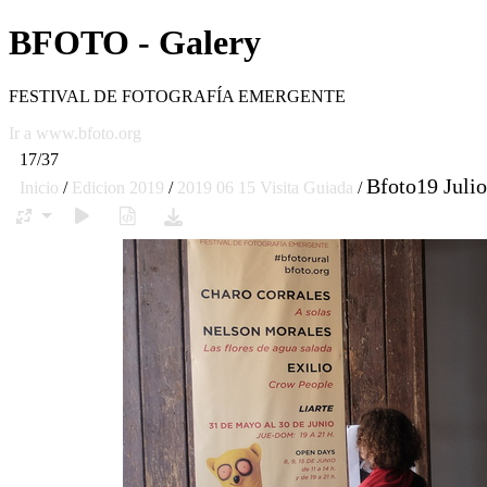
BFOTO - Galery
FESTIVAL DE FOTOGRAFÍA EMERGENTE
Ir a www.bfoto.org
17/37
Bfoto19 Juli
Inicio
/
Edicion 2019
/
2019 06 15 Visita Guiada
/