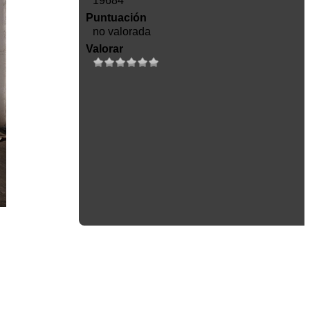
19684
Puntuación
no valorada
Valorar