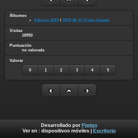
Álbumes
Edicion 2019
/
2019 06 15 Visita Guiada
Visitas
18950
Puntuación
no valorada
Valorar
0
1
2
3
4
5
Desarrollado por
Piwigo
Ver en :
dispositivos móviles
|
Escritorio