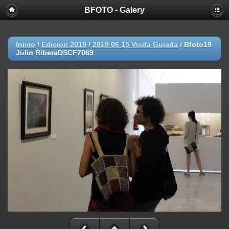
BFOTO - Galery
Inicio
/
Edicion 2019
/
2019 06 15 Visita Guiada
/
Bfoto19
Julio RiberaDSCF7069