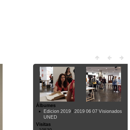
Álbumes
Edicion 2019
/
2019 06 07 Visionados
UNED
Visitas