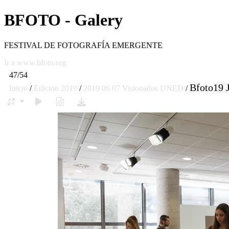
BFOTO - Galery
FESTIVAL DE FOTOGRAFÍA EMERGENTE
Ir a www.bfoto.org
47/54
Bfoto19 
Inicio
/
Edicion 2019
/
2019 06 07 Visionados UNED
/