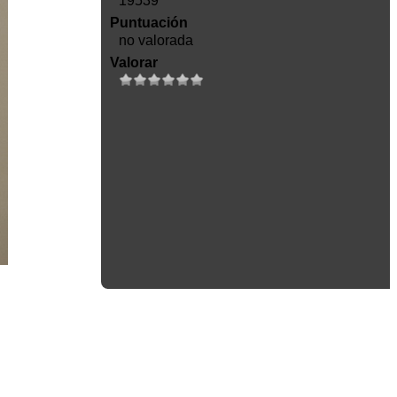
19539
Puntuación
no valorada
Valorar