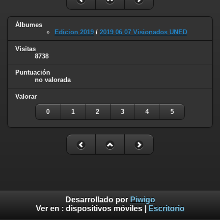
Álbumes
Edicion 2019
/
2019 06 07 Visionados UNED
Visitas
8738
Puntuación
no valorada
Valorar
0
1
2
3
4
5
Desarrollado por
Piwigo
Ver en :
dispositivos móviles
|
Escritorio