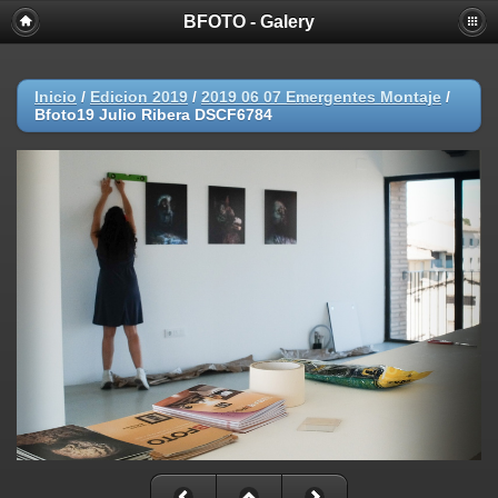
BFOTO - Galery
Inicio
/
Edicion 2019
/
2019 06 07 Emergentes Montaje
/
Bfoto19 Julio Ribera DSCF6784