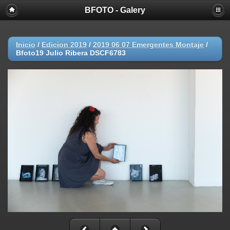
BFOTO - Galery
Inicio
/
Edicion 2019
/
2019 06 07 Emergentes Montaje
/
Bfoto19 Julio Ribera DSCF6783